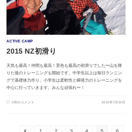
ACTIVE CAMP
2015 NZ初滑り
天気も最高！仲間も最高！景色も最高の初滑りでした〜山を降
りた後のトレーニングも開始です。中学生以上は毎日ランニン
グで基礎体力作り。小学生は柔軟性と瞬発力のトレーニングを
中心に行っていきます。みんな頑張れ〜！
0件のコメント
2015年7月30日
1
2
3
4
5
6