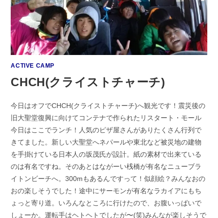
ACTIVE CAMP
CHCH(クライストチャーチ)
今日はオフでCHCH(クライストチャーチ)へ観光です！震災後の
旧大聖堂復興に向けてコンテナで作られたリスタート・モール
今日はここでランチ！人気のピザ屋さんがありたくさん行列で
きてました。新しい大聖堂へネパールや東北など被災地の建物
を手掛けている日本人の坂茂氏が設計。紙の素材で出来ている
のは有名ですね。そのあとはながーい桟橋が有名なニューブラ
イトンビーチへ。300mもあるんですって！似顔絵？みんなおの
おの楽しそうでした！途中にサーモンが有名なラカイアにもち
ょっと寄り道。いろんなところに行けたので、お腹いっぱいで
しょーか。運転手はヘトヘトでしたが〜(笑)みんなが楽しそうで