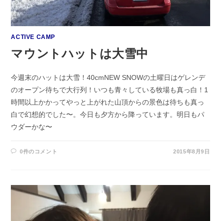
ACTIVE CAMP
マウントハットは大雪中
今週末のハットは大雪！40cmNEW SNOWの土曜日はゲレンデ
のオープン待ちで大行列！いつも青々している牧場も真っ白！1
時間以上かかってやっと上がれた山頂からの景色は待ちも真っ
白で幻想的でした〜。今日も夕方から降っています。明日もパ
ウダーかな〜
0件のコメント
2015年8月9日