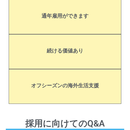
くことができます。
通年雇用ができます
て「郡上自然体験教室」や「あゆパーク」などで働
冬はスノーボードインストラクター、夏は郡上市に
収入が期待できます。
続ける価値あり
経験を積めば積むほど時給は上がり、頑張った、高
多くのベテランスタッフが継続して働いています。
間楽しむことができます。
オフシーズンの海外生活支援
ります。真夏の日本を飛び出してスノーボードを1年
7〜10月まではニュージーランド研修（要実費）があ
採用に向けてのQ&A