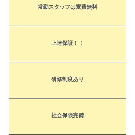
ろん寝具や暖房機器もあります。
常勤スタッフは寮費無料
常勤での勤務となれば寮費は無料となります。もち
がお手伝いします。
上達保証！！
ノーボード検定まで様々な上達をベテランスタッフ
毎週ある滑走技術研修でカービングからパーク、ス
を支給します。
研修制度あり
ます。研修期間（アシスタント）から時給：1,000円
独自メソッドのマニュアルから段階的に研修を進め
いますので安心して働けます。（雇用条件あり）
社会保険完備
健康保険や年金、雇用保険など社会保険も完備して